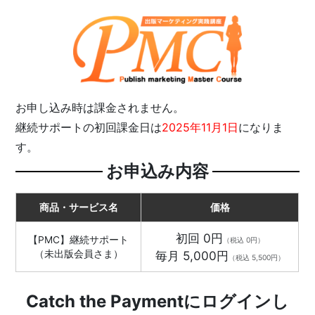
お申し込み時は課金されません。
継続サポートの初回課金日は
2025年11月1日
になりま
す。
お申込み内容
商品・サービス名
価格
初回 0円
【PMC】継続サポート
（税込 0円）
（未出版会員さま）
毎月 5,000円
（税込 5,500円）
Catch the Paymentにログインし